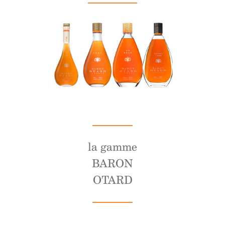
la gamme
BARON
OTARD