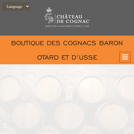
BOUTIQUE DES COGNACS BARON
OTARD ET D’USSE
VISITES
NOS SALLES DE RÉCEPTION
NOS ESPACES
BAR À COCKTAILS
VOS ÉVÉNEMENTS
COGNACS D’USSÉ