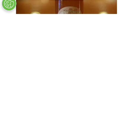
CONFITURE POMME ET
BARON OTARD VS
6,70 € TTC
COMMANDER